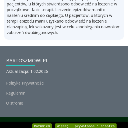
pacjentów, u których stwierdzono odpowiedź na leczenie w
początkowej fazie terapii. Leczenie epizodów manii o
nasileniu średnim do ciężkiego. U pacjentów, u których w
terapii epizodu manii uzyskano odpowiedź na leczenie
olanzapiną, lek wskazany jest w celu zapobiegania nawrotom
zaburzeń dwubiegunowych.
BARTOSZMOWI.PL
Aktualizacja: 1.02.2026
Polityka Prywatności
Regulamin
O stronie
© Michał Nedoszytko 2026, Wszystkie prawa zastrzeżone.
Rozumiem
Więcej - prywatność i ciastka