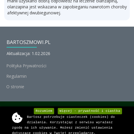
manii uzyskano dobrą odpowiedź na leczenie olanzapiną,
olanzapina jest wskazana w zapobieganiu nawrotom choroby
afektywnej dwubiegunowej.
BARTOSZMOWI.PL
Aktualizacja: 1.02.2026
Polityka Prywatności
Regulamin
O stronie
© Michał Nedoszytko 2026, Wszystkie prawa zastrzeżone.
Rozumiem
Więcej - prywatność i ciastka
Bartosz potrzebuje ciasteczek (cookies) do
Informacje o lekach dostarcza:
działania. Korzystając z serwisu wyrażasz
zgodę na ich używanie. Możesz zmienić ustawienia
dotyczące cookies w Twojej przeglądarce.