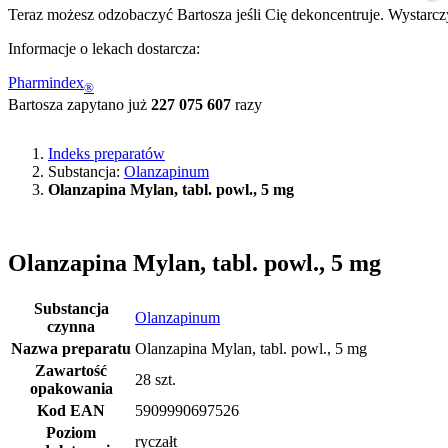
Teraz możesz odzobaczyć Bartosza jeśli Cię dekoncentruje. Wystarczy
Informacje o lekach dostarcza:
Pharmindex
®
Bartosza zapytano już
227 075 607
razy
Indeks preparatów
Substancja:
Olanzapinum
Olanzapina Mylan, tabl. powl., 5 mg
Olanzapina Mylan, tabl. powl., 5 mg
Substancja
Olanzapinum
czynna
Nazwa preparatu
Olanzapina Mylan, tabl. powl., 5 mg
Zawartość
28 szt.
opakowania
Kod EAN
5909990697526
Poziom
ryczałt