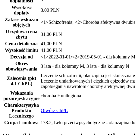
odpłatnosci
Wysokość
3,00 PLN
dopłaty
Zakres wskazań
<1>Schizofrenia; <2>Choroba afektywna dwub
objętych
Urzędowa cena
31,00 PLN
zbytu
Cena detaliczna
41,00 PLN
Wysokość limitu
41,00 PLN
Decyzja od
<1>2022-01-01/<2>2019-05-01 - dla kolumny M,
Okres
3 lata - dla kolumny M, 3 lata - dla kolumny N
obowiązywania
Leczenie schizofrenii; olanzapina jest skuteczn
Zalecenia (pkt
Leczenie umiarkowanych i ciężkich epizodów mani
4.1 ChPL)
zapobiegania nawrotom choroby afektywnej dwu
Wskazania
choroba Huntingtona
pozarejestracyjne
Charakterystyka
Produktu
Otwórz ChPL
Leczniczego
Grupa Limitowa
178.2, Leki przeciwpsychotyczne - olanzapina do