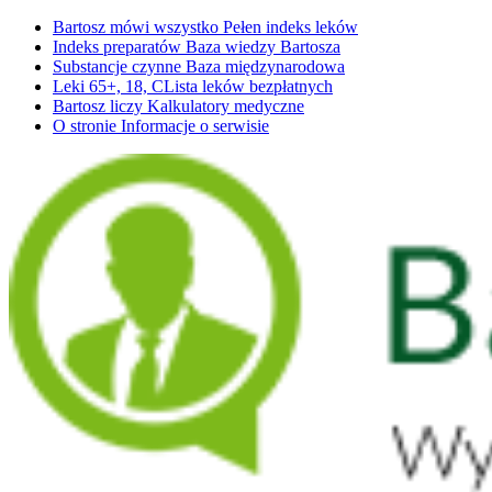
Bartosz mówi wszystko
Pełen indeks leków
Indeks preparatów
Baza wiedzy Bartosza
Substancje czynne
Baza międzynarodowa
Leki 65+, 18, C
Lista leków bezpłatnych
Bartosz liczy
Kalkulatory medyczne
O stronie
Informacje o serwisie