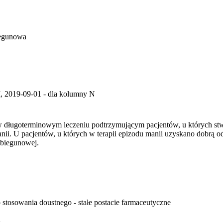
iegunowa
 2019-09-01 - dla kolumny N
a w długoterminowym leczeniu podtrzymującym pacjentów, u których stw
i. U pacjentów, u których w terapii epizodu manii uzyskano dobrą od
biegunowej.
 stosowania doustnego - stałe postacie farmaceutyczne