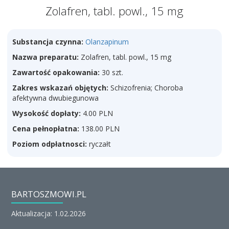
Zolafren, tabl. powl., 15 mg
Substancja czynna:
Olanzapinum
Nazwa preparatu:
Zolafren, tabl. powl., 15 mg
Zawartość opakowania:
30 szt.
Zakres wskazań objętych:
Schizofrenia; Choroba
afektywna dwubiegunowa
Wysokość dopłaty:
4.00 PLN
Cena pełnopłatna:
138.00 PLN
Poziom odpłatnosci:
ryczałt
BARTOSZMOWI.PL
Aktualizacja: 1.02.2026