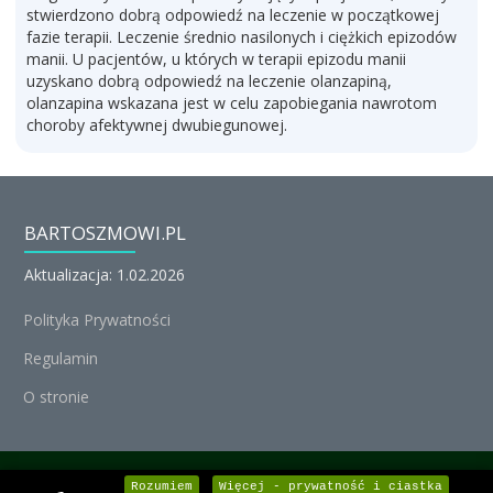
stwierdzono dobrą odpowiedź na leczenie w początkowej
fazie terapii. Leczenie średnio nasilonych i ciężkich epizodów
manii. U pacjentów, u których w terapii epizodu manii
uzyskano dobrą odpowiedź na leczenie olanzapiną,
olanzapina wskazana jest w celu zapobiegania nawrotom
choroby afektywnej dwubiegunowej.
BARTOSZMOWI.PL
Aktualizacja: 1.02.2026
Polityka Prywatności
Regulamin
O stronie
© Michał Nedoszytko 2026, Wszystkie prawa zastrzeżone.
Rozumiem
Więcej - prywatność i ciastka