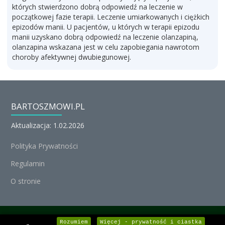
których stwierdzono dobrą odpowiedź na leczenie w
początkowej fazie terapii. Leczenie umiarkowanych i ciężkich
epizodów manii. U pacjentów, u których w terapii epizodu
manii uzyskano dobrą odpowiedź na leczenie olanzapiną,
olanzapina wskazana jest w celu zapobiegania nawrotom
choroby afektywnej dwubiegunowej.
BARTOSZMOWI.PL
Aktualizacja: 1.02.2026
Polityka Prywatności
Regulamin
O stronie
© Michał Nedoszytko 2026, Wszystkie prawa zastrzeżone.
Rozumiem
Więcej - prywatność i ciastka