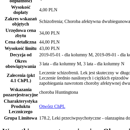
odpłatnosci
Wysokość
4,00 PLN
dopłaty
Zakres wskazań
Schizofrenia; Choroba afektywna dwubiegunow
objętych
Urzędowa cena
34,00 PLN
zbytu
Cena detaliczna
44,00 PLN
Wysokość limitu
43,00 PLN
Decyzja od
2019-05-01 - dla kolumny M, 2019-09-01 - dla 
Okres
3 lata - dla kolumny M, 3 lata - dla kolumny N
obowiązywania
Leczenie schizofrenii. Lek jest skuteczny w dłu
Zalecenia (pkt
Leczenie średnio nasilonych i ciężkich epizodów
4.1 ChPL)
zapobiegania nawrotom choroby afektywnej dwu
Wskazania
choroba Huntingtona
pozarejestracyjne
Charakterystyka
Produktu
Otwórz ChPL
Leczniczego
Grupa Limitowa
178.2, Leki przeciwpsychotyczne - olanzapina do