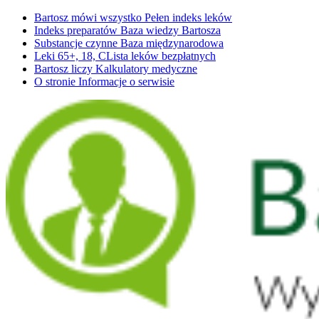
Bartosz mówi wszystko
Pełen indeks leków
Indeks preparatów
Baza wiedzy Bartosza
Substancje czynne
Baza międzynarodowa
Leki 65+, 18, C
Lista leków bezpłatnych
Bartosz liczy
Kalkulatory medyczne
O stronie
Informacje o serwisie