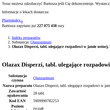
Teraz możesz odzobaczyć Bartosza jeśli Cię dekoncentruje. Wystarczy
Informacje o lekach dostarcza:
Pharmindex
®
Bartosza zapytano już
227 075 438
razy
Indeks preparatów
Substancja:
Olanzapinum
Olazax Disperzi, tabl. ulegające rozpadowi w jamie ustnej,
Olazax Disperzi, tabl. ulegające rozpadowi
Substancja
Olanzapinum
czynna
Nazwa preparatu
Olazax Disperzi, tabl. ulegające rozpadowi w jam
Zawartość
28 tabl.
opakowania
Kod EAN
5909990782253
Poziom
ryczałt