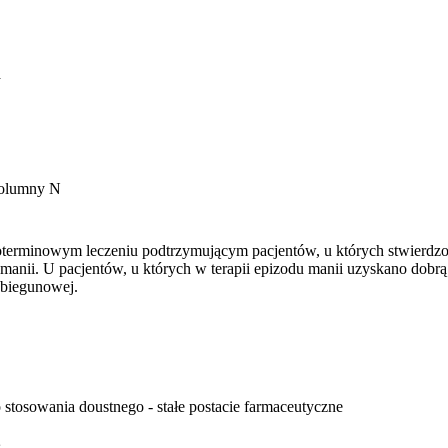
a
kolumny N
goterminowym leczeniu podtrzymującym pacjentów, u których stwierdzo
 manii. U pacjentów, u których w terapii epizodu manii uzyskano dobrą
biegunowej.
 stosowania doustnego - stałe postacie farmaceutyczne