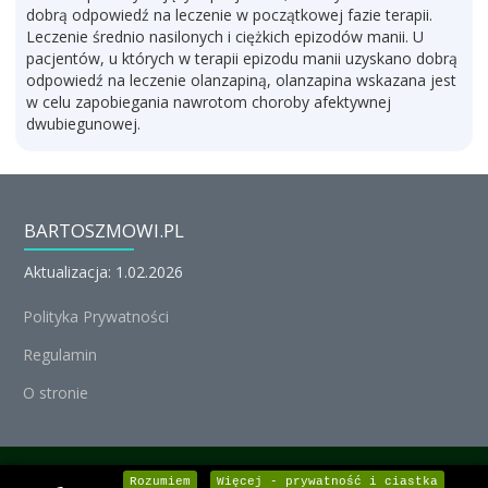
dobrą odpowiedź na leczenie w początkowej fazie terapii.
Leczenie średnio nasilonych i ciężkich epizodów manii. U
pacjentów, u których w terapii epizodu manii uzyskano dobrą
odpowiedź na leczenie olanzapiną, olanzapina wskazana jest
w celu zapobiegania nawrotom choroby afektywnej
dwubiegunowej.
BARTOSZMOWI.PL
Aktualizacja: 1.02.2026
Polityka Prywatności
Regulamin
O stronie
© Michał Nedoszytko 2026, Wszystkie prawa zastrzeżone.
Rozumiem
Więcej - prywatność i ciastka