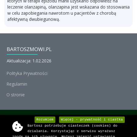
których w terapii epizodu manii uzyskano odpowiedź na
leczenie olanzapiną, olanzapina jest wskazana do stosowania
w celu zapobiegania nawrotom u pacjentów z chorobą
afektywną dwubiegunową.
BARTOSZMOWI.PL
Aktualizacja: 1.02.2026
Polityka Prywatności
Regulamin
O stronie
© Michał Nedoszytko 2026, Wszystkie prawa zastrzeżone.
Rozumiem
Więcej - prywatność i ciastka
Bartosz potrzebuje ciasteczek (cookies) do
Informacje o lekach dostarcza:
działania. Korzystając z serwisu wyrażasz
zgodę na ich używanie. Możesz zmienić ustawienia